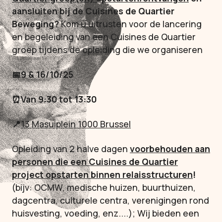
aansluiten bij de Cuisines de Quartier
Beweging?
Kom u uitrusten voor de lancering
en begeleiding van een Cuisines de Quartier
groep tijdens de opleiding die we organiseren
📅9 & 16/10/25
⏰Van 9:30 tot 13:30
📍
13 Masuiplein 1000 Brussel
Opleiding van 2 halve dagen
voorbehouden aan
personen die een Cuisines de Quartier
project opstarten binnen relaisstructuren
!
(bijv: OCMW, medische huizen, buurthuizen,
dagcentra, culturele centra, verenigingen rond
huisvesting, voeding, enz....);
Wij bieden een