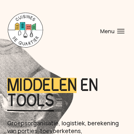
Menu
MIDDELEN
EN
TOOLS
Groepsorganisatie, logistiek, berekening
van porties, toevoerketens,