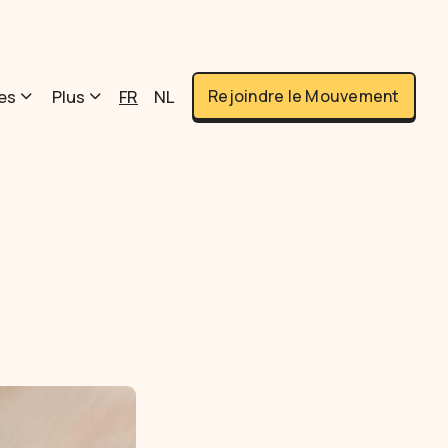
es
Plus
FR
NL
Rejoindre le Mouvement