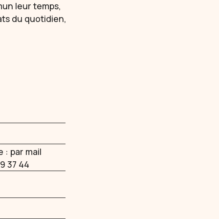
mun leur temps,
ats du quotidien,
 : par mail
9 37 44