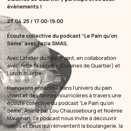
évènements !
23.04.25 / 17:00-19:00
Écoute collective du podcast “Le Pain qu’on
Sème” avec Fazia SMAIL
Avec L’atelier du Pain Vivant, en collaboration
avec Jette ta recette (Cuisines de Quartier) et
Lunch in Jette
Plongeons ensemble dans l’univers du pain
vivant et des farines nourricières à travers une
écoute collective du podcast “Le Pain qu’on
Sème”. Animé par Lou Chaussebourg et Noémie
Maughan, ce podcast nous invite à découvrir
celles et ceux qui réinventent la boulangerie, la