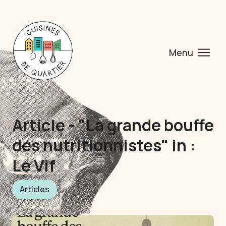
Menu
Article - "La grande bouffe
des nutritionnistes" in :
Le Vif
Articles