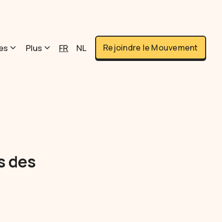
es
Plus
FR
NL
Rejoindre le Mouvement
s des