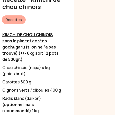
chou chinois
Recettes
KIMCHI DE CHOU CHINOIS
sans le piment coréen
gochugaru (si on ne l’a pas
trouvé) (+/- 6kg soit 12 pots
de 500gr.)
Chou chinois (napa) 4 kg
(poids brut)
Carottes 500 g
Oignons verts / ciboules 400 g
Radis blanc (daikon)
(optionnel mais
recommandé)
1 kg