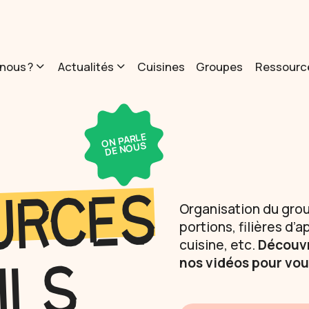
nous ?
Actualités
Cuisines
Groupes
Ressourc
ON PARLE
DE NOUS
URCES
Organisation du grou
portions, filières d
cuisine, etc.
Découvr
nos vidéos pour vous
ILS