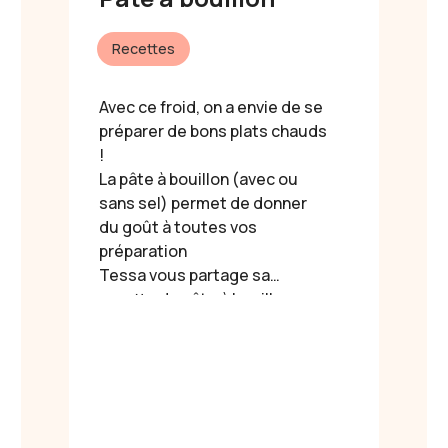
Recettes
Avec ce froid, on a envie de se
préparer de bons plats chauds
!
La pâte à bouillon (avec ou
sans sel) permet de donner
du goût à toutes vos
préparation
Tessa vous partage sa
recette de pâte à bouillon
maison, une alternative saine
aux bouillons cube
industriels. Belle journée
d'hiver ❄️