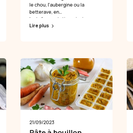
le chou, l'aubergine ou la
betterave, en
lactofermentation, ainsi que
Lire plus
ses nombreux conseils!
21/09/2023
Pâte à bouillon