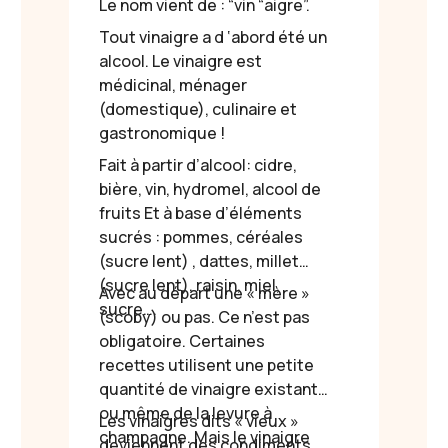
Le nom vient de : “vin “aigre”.
Tout vinaigre a d ‘abord été un
alcool. Le vinaigre est
médicinal, ménager
(domestique), culinaire et
gastronomique !
Fait à partir d’alcool: cidre,
bière, vin, hydromel, alcool de
fruits Et à base d’éléments
sucrés : pommes, céréales
(sucre lent) , dattes, millet
(sucre lent), raisin, miel,
Avec au départ une « mère »
sucre….
(scoby) ou pas. Ce n’est pas
obligatoire. Certaines
recettes utilisent une petite
quantité de vinaigre existant,
ou même de la levure à
Les vinaigres dits « vieux »
champagne. Mais le vinaigre
deviennent des condiments