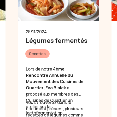
25/11/2024
Légumes fermentés
Recettes
Lors de notre
4ème
Rencontre Annuelle du
Mouvement des Cuisines de
Quartier
,
Eva Bialek
a
proposé aux membres des
Cuisines de Quartier un
Vous trouverez dans le
atelier sur la
document présent, plusieurs
lactofermentation
.
recettes de légumes comme