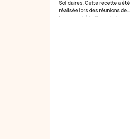
Solidaires. Cette recette a été
réalisée lors des réunions de
lancement à La Samaritaine en
avril 2026. Les citrons confits
à la marocaine, c’est une
recette hyper simple, il n’y a
que deux ingrédients et pas
de cuisson : des citrons
jaunes et du sel de mer.