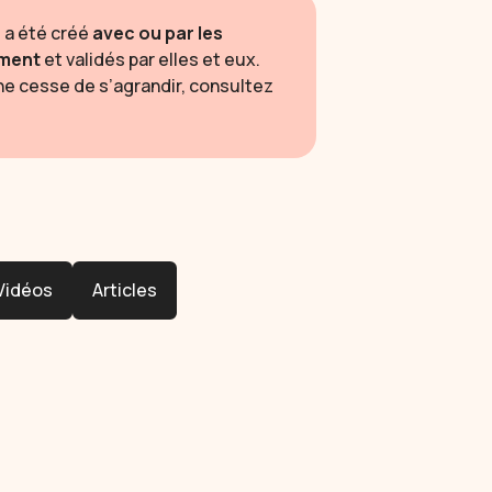
 a été créé
avec ou par les
ement
et validés par elles et eux.
ne cesse de s’agrandir, consultez
Vidéos
Articles