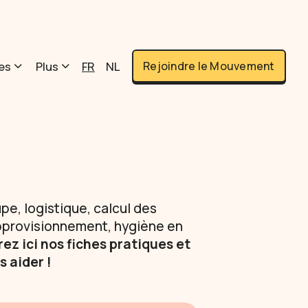
es
Plus
FR
NL
Rejoindre le Mouvement
pe, logistique, calcul des
’approvisionnement, hygiène en
ez ici nos fiches pratiques et
 aider !