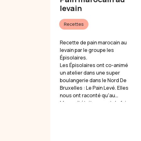
levain
Recettes
Recette de pain marocain au
levain par le groupe les
Épisolaires.
Les Épisolaires ont co-animé
un atelier dans une super
boulangerie dans le Nord De
Bruxelles :
Le Pain Levé
. Elles
nous ont raconté qu'au
Maroc, il était courant de faire
son pain au levain. Rien de
mieux pour conserver
quelques jours ce délicieux
pain!